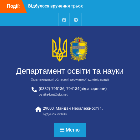
Перейти
Події:
Відбулося вручення трьох
до
автобусів для потреб
вмісту
закладів освіти
Відбулося засідання
Facebook
Talegram
колегії Департаменту
освіти та науки обласної
державної адміністрації
Відбулась обласна
нарада для
відповідальних за
Департамент освіти та науки
національно-патріотичне
виховання
Хмельницької обласної державної адміністрації
(0382) 795136, 794134(від.звернень)
osvita-km@ukr.net
29000, Майдан Незалежності 1,
Будинок освіти
Меню