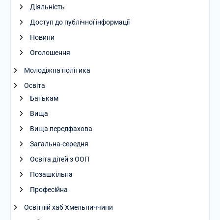
Діяльність
Доступ до публічної інформації
Новини
Оголошення
Молодіжна політика
Освіта
Батькам
Вища
Вища передфахова
Загальна-середня
Освіта дітей з ООП
Позашкільна
Професійна
Освітній хаб Хмельниччини