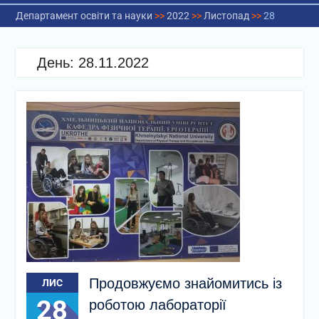
Департамент освіти та науки
>>
2022
>>
Листопад
>>
28
День:
28.11.2022
Продовжуємо знайомитись із
ЛИС
28
роботою лабораторії