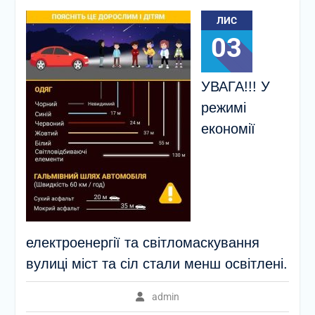
ЛИС
03
УВАГА!!! У
режимі
економії
електроенергії та світломаскування
вулиці міст та сіл стали менш освітлені.
admin