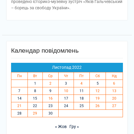
проведено історико-музейну зустріч «Яків Гальчевський
– борець за свободу України».
Календар повідомлень
Листопад 2022
Пн
Вт
Ср
Чт
Пт
Сб
Нд
1
2
3
4
5
6
7
8
9
10
11
12
13
14
15
16
17
18
19
20
21
22
23
24
25
26
27
28
29
30
« Жов
Гру »