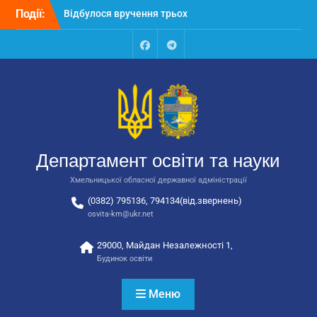
Перейти
Події:
Відбулося засідання
до
колегії Департаменту
вмісту
освіти та науки обласної
державної адміністрації
Facebook
Talegram
Відбулась обласна
нарада для
відповідальних за
національно-патріотичне
виховання
Відбулося вручення трьох
Департамент освіти та науки
автобусів для потреб
закладів освіти
Хмельницької обласної державної адміністрації
(0382) 795136, 794134(від.звернень)
osvita-km@ukr.net
29000, Майдан Незалежності 1,
Будинок освіти
Меню