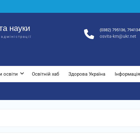
та науки
(0382) 795136, 79413
osvita-km@ukr.net
 адміністрації
и освіти
Освітній хаб
Здорова Україна
Інформація