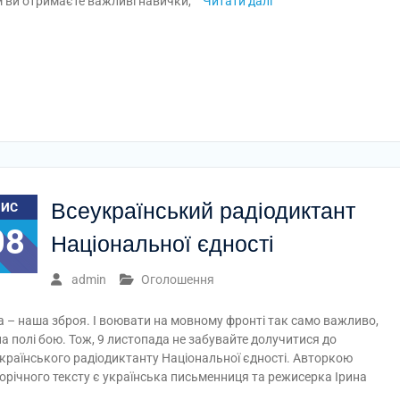
 ви отримаєте важливі навички,
Читати далі
Всеукраїнський радіодиктант
ЛИС
08
Національної єдності
admin
Оголошення
 – наша зброя. І воювати на мовному фронті так само важливо,
 на полі бою. Тож, 9 листопада не забувайте долучитися до
країнського радіодиктанту Національної єдності. Авторкою
орічного тексту є українська письменниця та режисерка Ірина