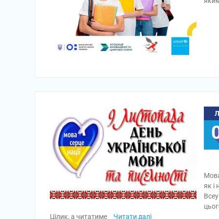
яким
Мова
як і
Всеу
цьог
Цілик, а читатиме
Читати далі