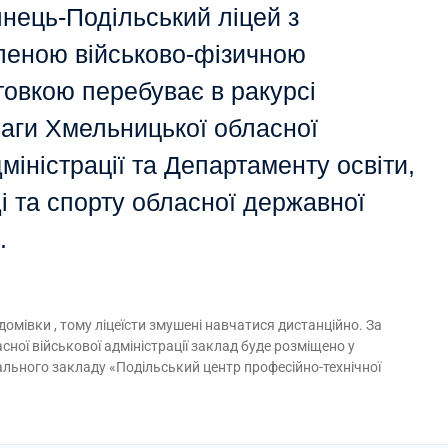
нець-Подільський ліцей з
леною військово-фізичною
товкою перебуває в ракурсі
ваги Хмельницької обласної
дміністрації та Департаменту освіти,
і та спорту обласної державної
.
домівки , тому ліцеїсти змушені навчатися дистанційно. За
асної військової адміністрації заклад буде розміщено у
ьного закладу «Подільський центр професійно-технічної