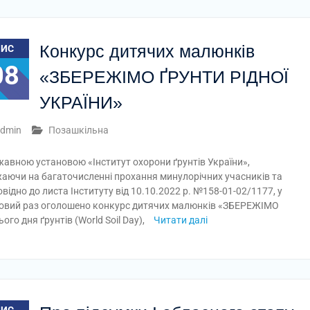
Конкурс дитячих малюнків
ЛИС
08
«ЗБЕРЕЖІМО ҐРУНТИ РІДНОЇ
УКРАЇНИ»
dmin
Позашкільна
авною установою «Інститут охорони ґрунтів України»,
аючи на багаточисленні прохання минулорічних учасників та
овідно до листа Інституту від 10.10.2022 р. №158-01-02/1177, у
овий раз оголошено конкурс дитячих малюнків «ЗБЕРЕЖІМО
о дня ґрунтів (World Soil Day),
Читати далі