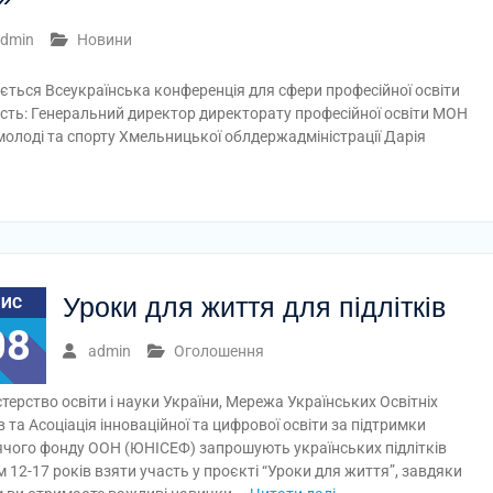
dmin
Новини
ається Всеукраїнська конференція для сфери професійної освіти
часть: Генеральний директор директорату професійної освіти МОН
молоді та спорту Хмельницької облдержадміністрації Дарія
Уроки для життя для підлітків
ЛИС
08
admin
Оголошення
стерство освіти і науки України, Мережа Українських Освітніх
в та Асоціація інноваційної та цифрової освіти за підтримки
чого фонду ООН (ЮНІСЕФ) запрошують українських підлітків
м 12-17 років взяти участь у проєкті “Уроки для життя”, завдяки