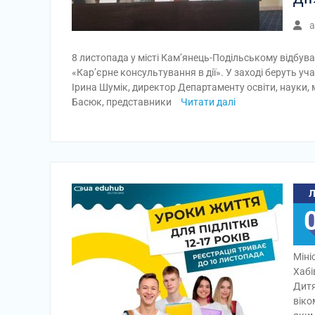
a
8 листопада у місті Кам’янець-Подільському відбув
«Кар’єрне консультування в дії». У заході беруть у
Ірина Шумік, директор Департаменту освіти, науки, 
Басюк, представники
Читати далі
Міні
Хабі
Дитя
віко