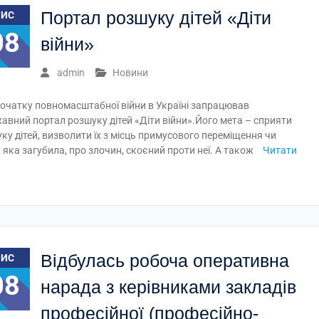
Портал розшуку дітей «Діти
ЛИС
08
війни»
admin
Новини
початку повномасштабної війни в Україні запрацював
авний портал розшуку дітей «Діти війни».Його мета – сприяти
ку дітей, визволити їх з місць примусового переміщення чи
 яка загубила, про злочин, скоєний проти неї. А також
Читати
Відбулась робоча оперативна
ЛИС
08
нарада з керівниками закладів
професійної (професійно-