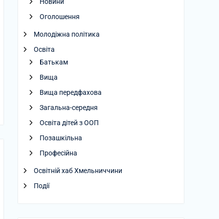
Новини
Оголошення
Молодіжна політика
Освіта
Батькам
Вища
Вища передфахова
Загальна-середня
Освіта дітей з ООП
Позашкільна
Професійна
Освітній хаб Хмельниччини
Події