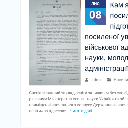
Кам’я
ЛИС
08
поси
підго
посиленої у
військової а
науки, молод
адміністрації
admin
Новини
Спеціалізований заклад освіти залишився без своєї 
рішенням Міністерства освіти і науки України та обл
приміщенні навчального корпусу Державного навчал
освіти» за адресою:
Читати далі