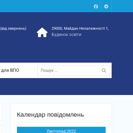
Facebook
Talegram
4(від.звернень)
29000, Майдан Незалежності 1,
Будинок освіти
Пошук:
 для ВПО
Календар повідомлень
Листопад 2022