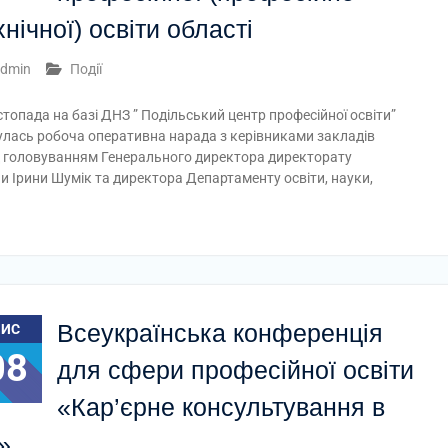
хнічної) освіти області
dmin
Події
стопада на базі ДНЗ ” Подільський центр професійної освіти”
улась робоча оперативна нарада з керівниками закладів
під головуванням Генерального директора директорату
їни Ірини Шумік та директора Департаменту освіти, науки,
Всеукраїнська конференція
ЛИС
08
для сфери професійної освіти
«Кар’єрне консультування в
ї»