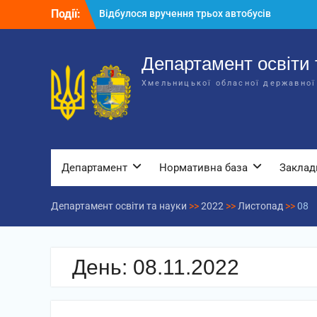
Перейти
Події:
Відбулося вручення трьох автобусів
до
для потреб закладів освіти
вмісту
Відбулося засідання колегії
Департаменту освіти та науки обласної
Департамент освіти 
державної адміністрації
Хмельницької обласної державної
Відбулась обласна нарада для
відповідальних за національно-
патріотичне виховання
Департамент
Нормативна база
Заклад
Департамент освіти та науки
>>
2022
>>
Листопад
>>
08
День:
08.11.2022