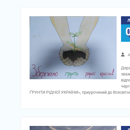
a
Держ
зваж
відп
черг
ҐРУНТИ РІДНОЇ УКРАЇНИ», приурочений до Всесвітньог