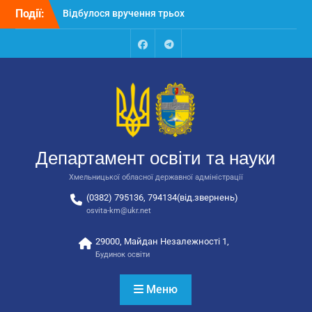
Перейти
Події:
Відбулося вручення трьох
до
автобусів для потреб
вмісту
закладів освіти
Відбулося засідання
Facebook
Talegram
колегії Департаменту
освіти та науки обласної
державної адміністрації
Відбулась обласна
нарада для
відповідальних за
Департамент освіти та науки
національно-патріотичне
виховання
Хмельницької обласної державної адміністрації
(0382) 795136, 794134(від.звернень)
osvita-km@ukr.net
29000, Майдан Незалежності 1,
Будинок освіти
Меню