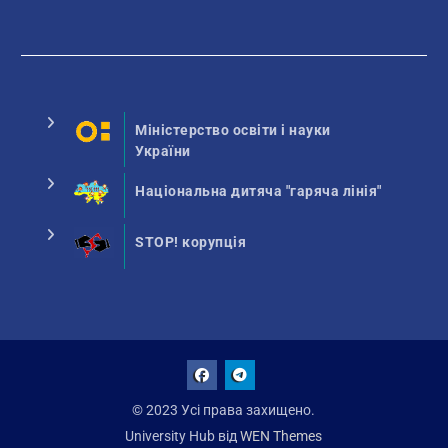
Міністерство освіти і науки
України
Національна дитяча "гаряча лінія"
STOP! корупція
Facebook
Talegram
© 2023 Усі права захищено.
University Hub від
WEN Themes