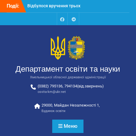
Перейти
Події:
Відбулося вручення трьох
до
автобусів для потреб
вмісту
закладів освіти
Відбулося засідання
Facebook
Talegram
колегії Департаменту
освіти та науки обласної
державної адміністрації
Відбулась обласна
нарада для
відповідальних за
Департамент освіти та науки
національно-патріотичне
виховання
Хмельницької обласної державної адміністрації
(0382) 795136, 794134(від.звернень)
osvita-km@ukr.net
29000, Майдан Незалежності 1,
Будинок освіти
Меню