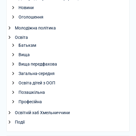
Новини
Оголошення
Молодіжна політика
Освіта
Батькам
Вища
Вища передфахова
Загальна-середня
Освіта дітей з ООП
Позашкільна
Професійна
Освітній хаб Хмельниччини
Події