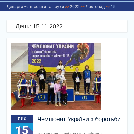
Департамент освіти та науки
>>
2022
>>
Листопад
>>
15
День:
15.11.2022
Чемпіонат України з боротьби
ЛИС
15