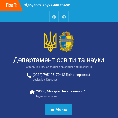
Перейти
Події:
Відбулося вручення трьох
до
автобусів для потреб
вмісту
закладів освіти
Відбулося засідання
Facebook
Talegram
колегії Департаменту
освіти та науки обласної
державної адміністрації
Відбулась обласна
нарада для
відповідальних за
Департамент освіти та науки
національно-патріотичне
виховання
Хмельницької обласної державної адміністрації
(0382) 795136, 794134(від.звернень)
osvita-km@ukr.net
29000, Майдан Незалежності 1,
Будинок освіти
Меню