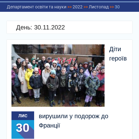
Департамент освіти та науки
>>
2022
>>
Листопад
>>
30
День:
30.11.2022
Діти
героїв
вирушили у подорож до
ЛИС
30
Франції