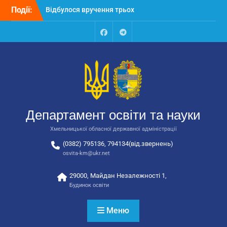
Перейти
Події:
Відбулося вручення трьох
до
автобусів для потреб
вмісту
закладів освіти
Відбулося засідання
Facebook
Talegram
колегії Департаменту
освіти та науки обласної
державної адміністрації
Відбулась обласна
нарада для
відповідальних за
Департамент освіти та науки
національно-патріотичне
виховання
Хмельницької обласної державної адміністрації
(0382) 795136, 794134(від.звернень)
osvita-km@ukr.net
29000, Майдан Незалежності 1,
Будинок освіти
Меню