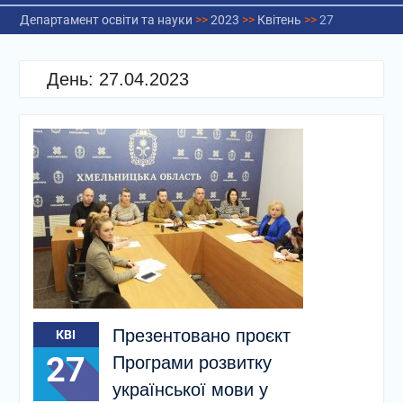
Департамент освіти та науки
>>
2023
>>
Квітень
>>
27
День:
27.04.2023
Презентовано проєкт
КВІ
27
Програми розвитку
української мови у