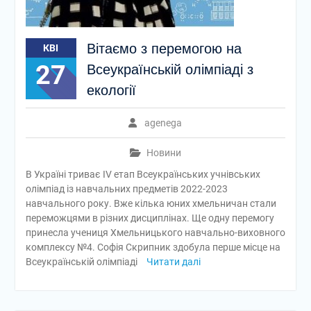
Вітаємо з перемогою на
КВІ
27
Всеукраїнській олімпіаді з
екології
agenega
Новини
В Україні триває IV етап Всеукраїнських учнівських
олімпіад із навчальних предметів 2022-2023
навчального року. Вже кілька юних хмельничан стали
переможцями в різних дисциплінах. Ще одну перемогу
принесла учениця Хмельницького навчально-виховного
комплексу №4. Софія Скрипник здобула перше місце на
Всеукраїнській олімпіаді
Читати далі