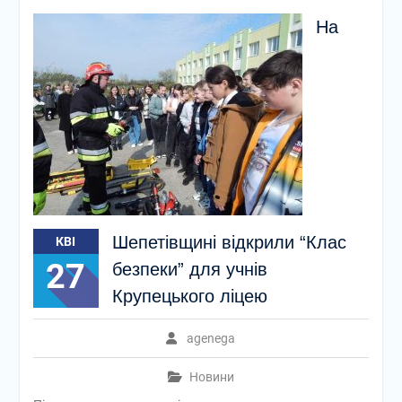
На
Шепетівщині відкрили “Клас
КВІ
27
безпеки” для учнів
Крупецького ліцею
agenega
Новини