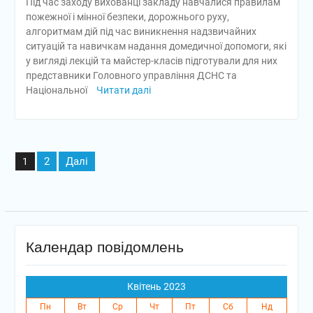
Під час заходу вихованці закладу навчалися правилам
пожежної і мінної безпеки, дорожнього руху,
алгоритмам дій під час виникнення надзвичайних
ситуацій та навичкам надання домедичної допомоги, які
у вигляді лекцій та майстер-класів підготували для них
представники Головного управління ДСНС та
Національної
Читати далі
Пагінація
2
Далі
1
записів
Календар повідомлень
Квітень 2023
Пн
Вт
Ср
Чт
Пт
Сб
Нд