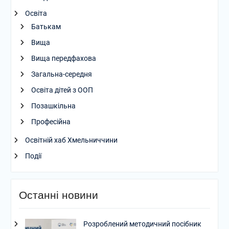
Освіта
Батькам
Вища
Вища передфахова
Загальна-середня
Освіта дітей з ООП
Позашкільна
Професійна
Освітній хаб Хмельниччини
Події
Останні новини
Розроблений методичний посібник