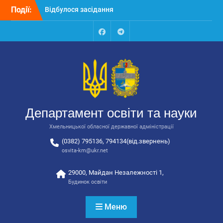
Перейти
Події:
Відбулося засідання
до
колегії Департаменту
вмісту
освіти та науки обласної
державної адміністрації
Facebook
Talegram
Відбулась обласна
нарада для
відповідальних за
національно-патріотичне
виховання
Відбулося вручення трьох
Департамент освіти та науки
автобусів для потреб
закладів освіти
Хмельницької обласної державної адміністрації
(0382) 795136, 794134(від.звернень)
osvita-km@ukr.net
29000, Майдан Незалежності 1,
Будинок освіти
Меню