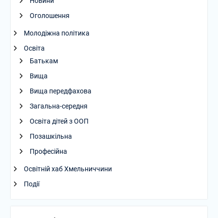
Новини
Оголошення
Молодіжна політика
Освіта
Батькам
Вища
Вища передфахова
Загальна-середня
Освіта дітей з ООП
Позашкільна
Професійна
Освітній хаб Хмельниччини
Події