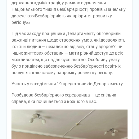
державної адміністрації, у рамках відзначення
Національного тижня безбар’єрності, провів «Панельну
дискусію:««Безбар’єрність як пріоритет розвитку
регіону»».
Під час заходу працівники Департаменту обговорили
важливі питання щодо створення умов, які дозволяють
кожній людині — незалежно від віку, стану здоровʼя чи
інших життєвих обставин — мати рівний доступ до всіх
можливостей, що надає суспільство. Особливу увагу
було приділено забезпеченню безбар’єрності освітніх
послуг як ключовому напрямку розвитку регіону.
Участь у заході взяли 19 представників Департаменту.
Розбудова безбар’єрного середовища — це спільна
справа, яка починається з кожного з нас.