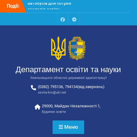
Перейти
Події:
Відбулося засідання
до
колегії Департаменту
вмісту
освіти та науки обласної
державної адміністрації
Facebook
Talegram
Відбулась обласна
нарада для
відповідальних за
національно-патріотичне
виховання
Відбулося вручення трьох
Департамент освіти та науки
автобусів для потреб
закладів освіти
Хмельницької обласної державної адміністрації
(0382) 795136, 794134(від.звернень)
osvita-km@ukr.net
29000, Майдан Незалежності 1,
Будинок освіти
Меню