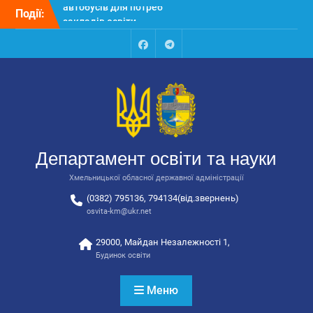
Перейти
Події:
Відбулося засідання
до
колегії Департаменту
вмісту
освіти та науки обласної
державної адміністрації
Facebook
Talegram
Відбулась обласна
нарада для
відповідальних за
національно-патріотичне
виховання
Відбулося вручення трьох
Департамент освіти та науки
автобусів для потреб
закладів освіти
Хмельницької обласної державної адміністрації
(0382) 795136, 794134(від.звернень)
osvita-km@ukr.net
29000, Майдан Незалежності 1,
Будинок освіти
Меню