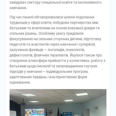
завідувач сектору спеціальної освіти та інклюзивного
навчання.
Під час панелі обговорювалися шляхи подолання
труднощів у сфері освіти, побудова партнерства між
батьками та вчителями на основі взаємної довіри та
спільних рішень. Особливу увагу приділили
фокусуванню на сильних сторонах дитини, підготовці
педагогів та асистентів через навчання і супервізії,
залученню фахівців — логопедів, психологів,
дефектологів, фізичних терапевтів. Йшлося також про
створення атмосфери прийняття у колективах, роботу з
батьками щодо інклюзії та запровадження гнучких
підходів у навчанні — індивідуальних програм,
адаптованих завдань і альтернативних форм
оцінювання.