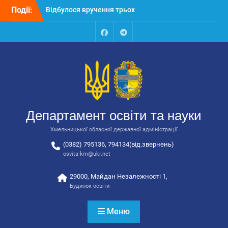
Перейти
Події:
Відбулося вручення трьох
до
автобусів для потреб
вмісту
закладів освіти
Відбулося засідання
Facebook
Talegram
колегії Департаменту
освіти та науки обласної
державної адміністрації
Відбулась обласна
нарада для
відповідальних за
Департамент освіти та науки
національно-патріотичне
виховання
Хмельницької обласної державної адміністрації
(0382) 795136, 794134(від.звернень)
osvita-km@ukr.net
29000, Майдан Незалежності 1,
Будинок освіти
Меню