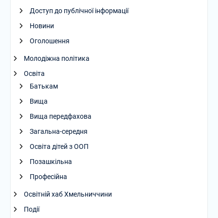
Доступ до публічної інформації
Новини
Оголошення
Молодіжна політика
Освіта
Батькам
Вища
Вища передфахова
Загальна-середня
Освіта дітей з ООП
Позашкільна
Професійна
Освітній хаб Хмельниччини
Події