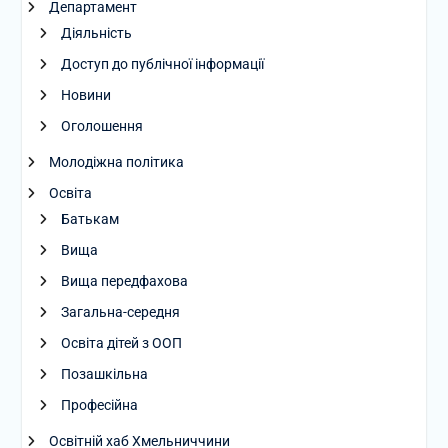
Департамент
Діяльність
Доступ до публічної інформації
Новини
Оголошення
Молодіжна політика
Освіта
Батькам
Вища
Вища передфахова
Загальна-середня
Освіта дітей з ООП
Позашкільна
Професійна
Освітній хаб Хмельниччини