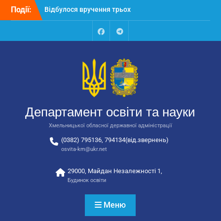
закладів освіти
Перейти
Події:
Відбулося засідання
до
колегії Департаменту
вмісту
освіти та науки обласної
Facebook
Talegram
державної адміністрації
Відбулась обласна
нарада для
відповідальних за
національно-патріотичне
виховання
Департамент освіти та науки
Хмельницької обласної державної адміністрації
(0382) 795136, 794134(від.звернень)
osvita-km@ukr.net
29000, Майдан Незалежності 1,
Будинок освіти
Меню