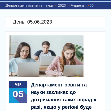
Департамент освіти та науки
>>
2023
>>
Червень
>>
05
День:
05.06.2023
Департамент освіти та
ЧЕР
05
науки закликає до
дотримання таких порад у
разі, якщо у регіоні буде