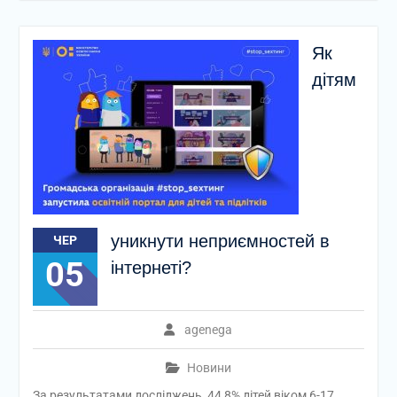
Як
дітям
уникнути неприємностей в
ЧЕР
05
інтернеті?
agenega
Новини
За результатами досліджень, 44,8% дітей віком 6-17