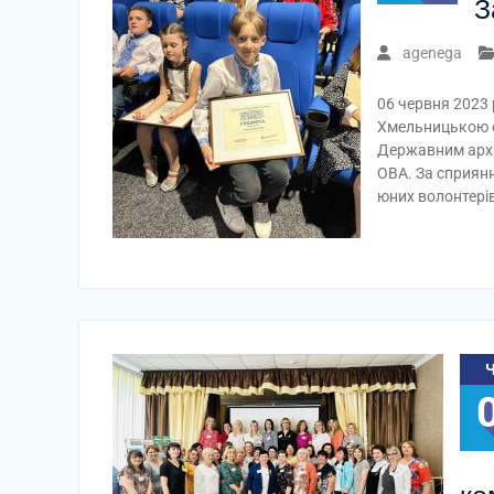
З
agenega
06 червня 2023 
Хмельницькою о
Державним архі
ОВА. За сприян
юних волонтері