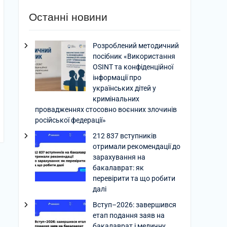
Останні новини
Розроблений методичний
посібник «Використання
OSINT та конфіденційної
інформації про
українських дітей у
кримінальних
провадженнях стосовно воєнних злочинів
російської федерації»
212 837 вступників
отримали рекомендації до
зарахування на
бакалаврат: як
перевірити та що робити
далі
Вступ–2026: завершився
етап подання заяв на
бакалаврат і медичну