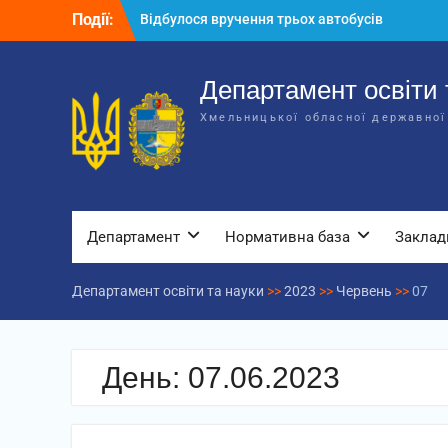
Перейти
Події:
Відбулося вручення трьох автобусів
до
для потреб закладів освіти
вмісту
Відбулося засідання колегії
Департаменту освіти та науки обласної
Департамент освіти 
державної адміністрації
Хмельницької обласної державної
Відбулась обласна нарада для
відповідальних за національно-
патріотичне виховання
Департамент
Нормативна база
Заклад
Департамент освіти та науки
>>
2023
>>
Червень
>>
07
День:
07.06.2023