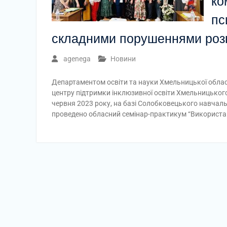
ко
пс
складними порушеннями розв
agenega
Новини
Департаментом освіти та науки Хмельницької обласно
центру підтримки інклюзивної освіти Хмельницького 
червня 2023 року, на базі Солобковецького навчаль
проведено обласний семінар-практикум “Використа