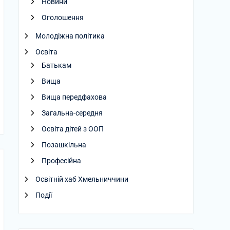
Новини
Оголошення
Молодіжна політика
Освіта
Батькам
Вища
Вища передфахова
Загальна-середня
Освіта дітей з ООП
Позашкільна
Професійна
Освітній хаб Хмельниччини
Події