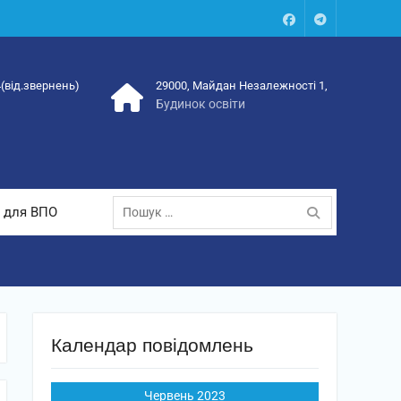
Facebook
Talegram
4(від.звернень)
29000, Майдан Незалежності 1,
Будинок освіти
Пошук:
 для ВПО
Календар повідомлень
Червень 2023