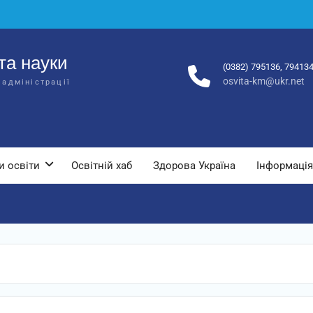
та науки
(0382) 795136, 79413
osvita-km@ukr.net
 адміністрації
и освіти
Освітній хаб
Здорова Україна
Інформація