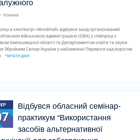
алужного
Новини
року в кінотеатрі «Woodmall» відбувся захід організований
бласною військовою адміністрацією (ОВА) у співпраці з
вом Хмельницької області та Департаментом освіти та науки
ня Збройним Силам України у наближенні Перемоги над ворогом
в
Читати далі
Відбувся обласний семінар-
ЧЕР
07
практикум “Використання
засобів альтернативної