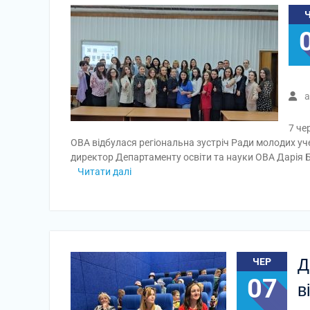
a
7 че
ОВА відбулася регіональна зустріч Ради молодих учен
директор Департаменту освіти та науки ОВА Дарія Б
Читати далі
Д
ЧЕР
07
в