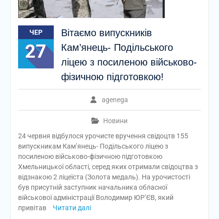
Вітаємо випускників
ЧЕР
27
Кам’янець- Подільського
ліцею з посиленою військово-
фізичною підготовкою!
agenega
Новини
24 червня відбулося урочисте вручення свідоцтв 155
випускникам Кам’янець- Подільського ліцею з
посиленою військово-фізичною підготовкою
Хмельницької області, серед яких отримали свідоцтва з
відзнакою 2 ліцеїста (Золота медаль). На урочистості
був присутній заступник начальника обласної
військової адміністрації Володимир ЮР’ЄВ, який
привітав
Читати далі