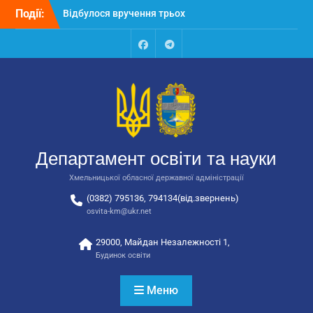
Перейти
Події:
Відбулося вручення трьох
до
автобусів для потреб
вмісту
закладів освіти
Відбулося засідання
Facebook
Talegram
колегії Департаменту
освіти та науки обласної
державної адміністрації
Відбулась обласна
нарада для
відповідальних за
Департамент освіти та науки
національно-патріотичне
виховання
Хмельницької обласної державної адміністрації
(0382) 795136, 794134(від.звернень)
osvita-km@ukr.net
29000, Майдан Незалежності 1,
Будинок освіти
Меню