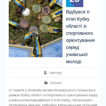
Відбувся ІІ
етап Кубку
області зі
спортивного
орієнтування
серед
учнівської
молоді
agenega
Новини
21 червня у лісовому масиві Нетішинського лісництва в
рамках Кубку області зі спортивного орієнтування серед
учнівської молоді відбувся ІІ етап Кубку. Організацію і
проведення змагань здійснено Хмельницьким обласним