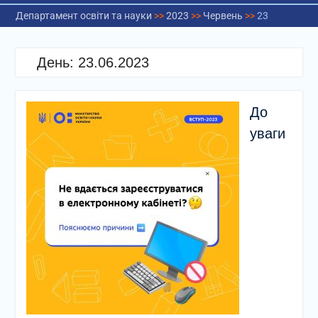
Департамент освіти та науки
>>
2023
>>
Червень
>>
23
День:
23.06.2023
До
уваги