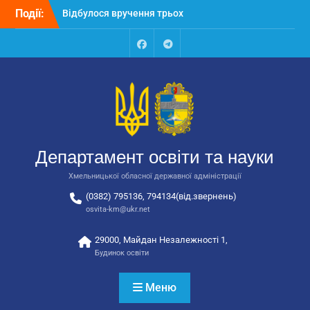
Відбулося вручення трьох
Перейти
Події:
автобусів для потреб
до
закладів освіти
вмісту
Відбулося засідання
Facebook
Talegram
колегії Департаменту
освіти та науки обласної
державної адміністрації
Відбулась обласна
нарада для
відповідальних за
національно-патріотичне
Департамент освіти та науки
виховання
Хмельницької обласної державної адміністрації
(0382) 795136, 794134(від.звернень)
osvita-km@ukr.net
29000, Майдан Незалежності 1,
Будинок освіти
Меню