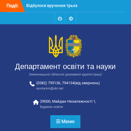
Перейти
Відбулося вручення трьох
Події:
до
автобусів для потреб
вмісту
закладів освіти
Відбулося засідання
Facebook
Talegram
колегії Департаменту
освіти та науки обласної
державної адміністрації
Відбулась обласна
нарада для
відповідальних за
Департамент освіти та науки
національно-патріотичне
виховання
Хмельницької обласної державної адміністрації
(0382) 795136, 794134(від.звернень)
osvita-km@ukr.net
29000, Майдан Незалежності 1,
Будинок освіти
Меню