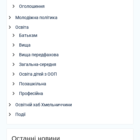
Оголошення
Молодіжна політика
Освіта
Батькам
Вища
Вища передфахова
Загальна-середня
Освіта дітей з ООП
Позашкільна
Професійна
Освітній хаб Хмельниччини
Події
Останні новини