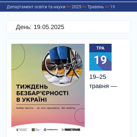
Департамент освіти та науки
>>
2025
>>
Травень
>>
19
День:
19.05.2025
ТРА
19
19–25
травня —