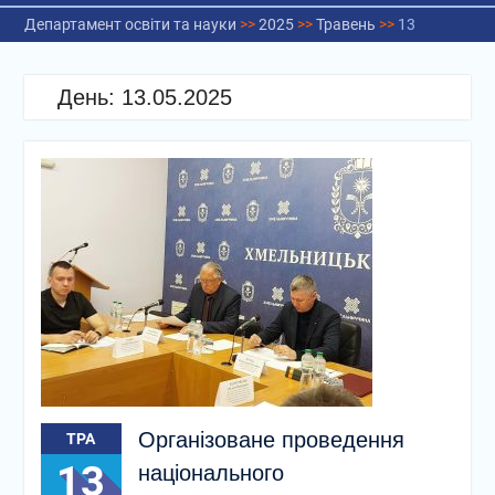
Департамент освіти та науки
>>
2025
>>
Травень
>>
13
День:
13.05.2025
Організоване проведення
ТРА
13
національного