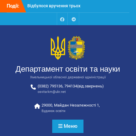
Перейти
Події:
Відбулося вручення трьох
до
автобусів для потреб
вмісту
закладів освіти
Відбулося засідання
Facebook
Talegram
колегії Департаменту
освіти та науки обласної
державної адміністрації
Відбулась обласна
нарада для
відповідальних за
Департамент освіти та науки
національно-патріотичне
виховання
Хмельницької обласної державної адміністрації
(0382) 795136, 794134(від.звернень)
osvita-km@ukr.net
29000, Майдан Незалежності 1,
Будинок освіти
Меню