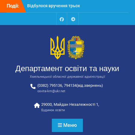
Перейти
Події:
Відбулося вручення трьох
до
автобусів для потреб
вмісту
закладів освіти
Відбулося засідання
Facebook
Talegram
колегії Департаменту
освіти та науки обласної
державної адміністрації
Відбулась обласна
нарада для
відповідальних за
Департамент освіти та науки
національно-патріотичне
виховання
Хмельницької обласної державної адміністрації
(0382) 795136, 794134(від.звернень)
osvita-km@ukr.net
29000, Майдан Незалежності 1,
Будинок освіти
Меню