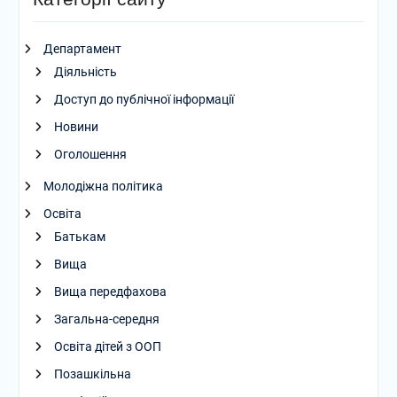
Департамент
Діяльність
Доступ до публічної інформації
Новини
Оголошення
Молодіжна політика
Освіта
Батькам
Вища
Вища передфахова
Загальна-середня
Освіта дітей з ООП
Позашкільна