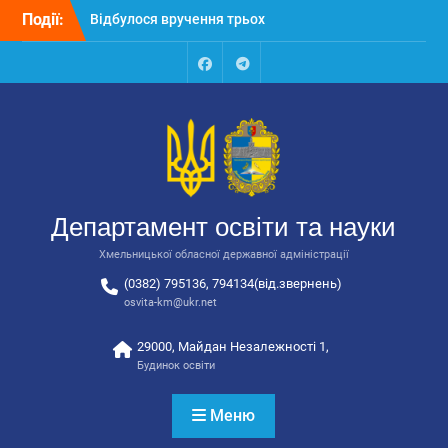
Перейти
автобусів для потреб
Події:
до
закладів освіти
вмісту
Відбулося засідання
колегії Департаменту
Facebook
Talegram
освіти та науки обласної
державної адміністрації
Відбулась обласна
нарада для
відповідальних за
національно-патріотичне
Департамент освіти та науки
виховання
Хмельницької обласної державної адміністрації
(0382) 795136, 794134(від.звернень)
osvita-km@ukr.net
29000, Майдан Незалежності 1,
Будинок освіти
Меню