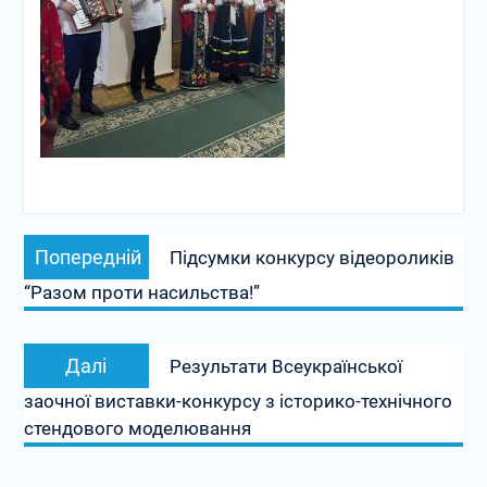
Навігація
Попередній
Попередній
Підсумки конкурсу відеороликів
записів
запис:
“Разом проти насильства!”
Наступний
Далі
Результати Всеукраїнської
запис:
заочної виставки-конкурсу з історико-технічного
стендового моделювання