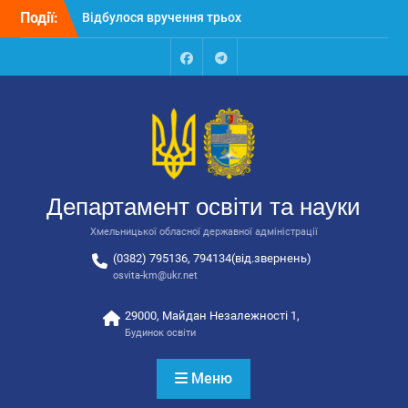
Перейти
закладів освіти
Події:
до
Відбулося засідання
вмісту
колегії Департаменту
освіти та науки обласної
Facebook
Talegram
державної адміністрації
Відбулась обласна
нарада для
відповідальних за
національно-патріотичне
виховання
Департамент освіти та науки
Хмельницької обласної державної адміністрації
(0382) 795136, 794134(від.звернень)
osvita-km@ukr.net
29000, Майдан Незалежності 1,
Будинок освіти
Меню