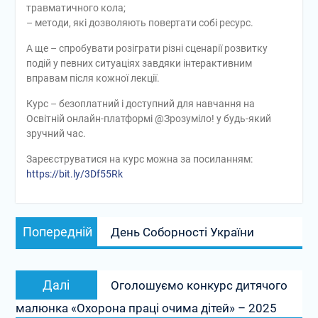
травматичного кола;
– методи, які дозволяють повертати собі ресурс.
А ще – спробувати розіграти різні сценарії розвитку
подій у певних ситуаціях завдяки інтерактивним
вправам після кожної лекції.
Курс – безоплатний і доступний для навчання на
Освітній онлайн-платформі @Зрозуміло! у будь-який
зручний час.
Зареєструватися на курс можна за посиланням:
https://bit.ly/3Df55Rk
Навігація
Попередній
Попередній
День Соборності України
записів
запис:
Наступний
Далі
Оголошуємо конкурс дитячого
запис:
малюнка «Охорона праці очима дітей» – 2025