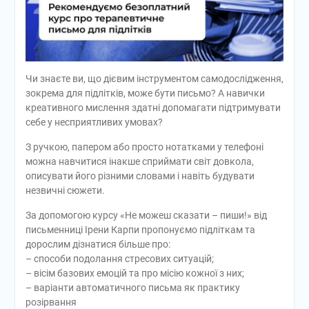
Чи знаєте ви, що дієвим інструментом самодослідження,
зокрема для підлітків, може бути письмо? А навички
креативного мислення здатні допомагати підтримувати
себе у несприятливих умовах?
З ручкою, папером або просто нотатками у телефоні
можна навчитися інакше сприймати світ довкола,
описувати його різними словами і навіть будувати
незвичні сюжети.
За допомогою курсу «Не можеш сказати – пиши!» від
письменниці Ірени Карпи пропонуємо підліткам та
дорослим дізнатися більше про:
– способи подолання стресових ситуацій;
– вісім базових емоцій та про місію кожної з них;
– варіанти автоматичного письма як практику
розірвання