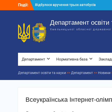
Перейти
Відбулося вручення трьох автобусів
Події:
до
для потреб закладів освіти
вмісту
Відбулося засідання колегії
Департаменту освіти та науки обласної
Департамент освіти 
державної адміністрації
Відбулась обласна нарада для
Хмельницької обласної державної
відповідальних за національно-
патріотичне виховання
Департамент
Нормативна база
Заклад
Департамент освіти та науки
>>
Департамент
>>
Новини
Всеукраїнська Інтернет-олімп