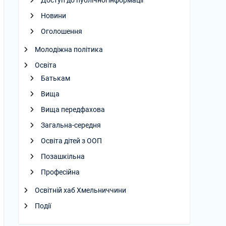
Доступ до публічної інформації
Новини
Оголошення
Молодіжна політика
Освіта
Батькам
Вища
Вища передфахова
Загальна-середня
Освіта дітей з ООП
Позашкільна
Професійна
Освітній хаб Хмельниччини
Події