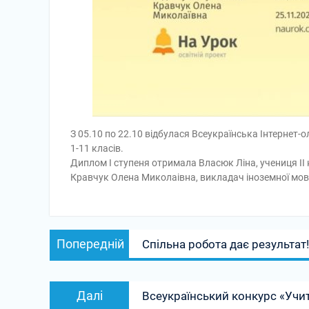
З 05.10 по 22.10 відбулася Всеукраїнська Інтернет-ол
1-11 класів.
Диплом І ступеня отримала Власюк Ліна, учениця ІІ 
Кравчук Олена Миколаівна, викладач іноземної мови
Навігація
Попередній
Попередній
Спільна робота дає результат!
записів
запис:
Наступний
Далі
Всеукраїнський конкурс «Учит
запис: