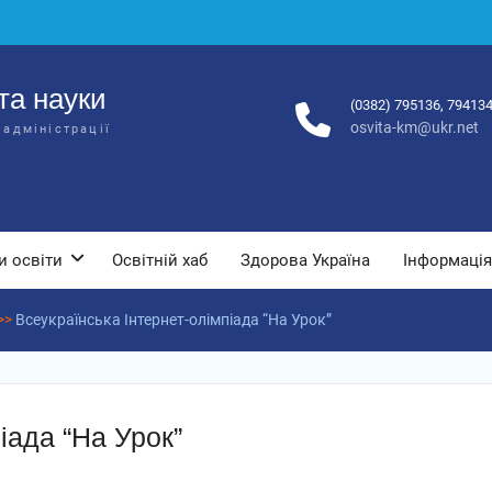
та науки
(0382) 795136, 79413
osvita-km@ukr.net
 адміністрації
и освіти
Освітній хаб
Здорова Україна
Інформація
>>
Всеукраїнська Інтернет-олімпіада “На Урок”
іада “На Урок”