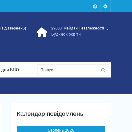
Facebook
Talegram
4(від.звернень)
29000, Майдан Незалежності 1,
Будинок освіти
Пошук:
 для ВПО
Календар повідомлень
Серпень 2026