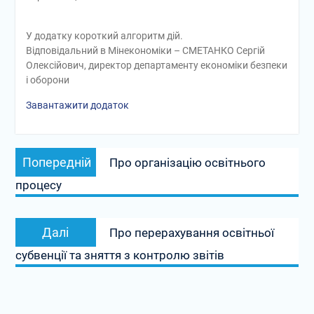
У додатку короткий алгоритм дій.
Відповідальний в Мінекономіки – СМЕТАНКО Сергій
Олексійович, директор департаменту економіки безпеки
і оборони
Завантажити додаток
Навігація
Попередній
Попередній
Про організацію освітнього
записів
запис:
процесу
Наступний
Далі
Про перерахування освітньої
запис:
субвенції та зняття з контролю звітів