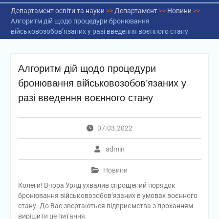
Департамент освіти та науки
>>
Департамент
>>
Новини
>>
Алгоритм дій щодо процедури бронювання
військовозобов’язаних у разі введення воєнного стану
Алгоритм дій щодо процедури
бронювання військовозобов’язаних у
разі введення воєнного стану
07.03.2022
admin
Новини
Колеги! Вчора Уряд ухвалив спрощений порядок
бронювання військовозобов’язаних в умовах воєнного
стану. До Вас звертаються підприємства з проханням
вирішити це питання.