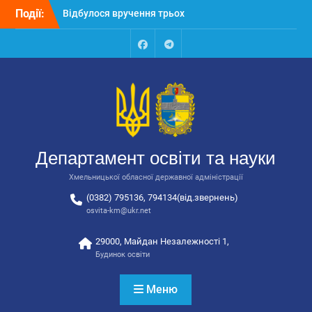
Перейти
Події:
Відбулося вручення трьох
до
автобусів для потреб
вмісту
закладів освіти
Відбулося засідання
Facebook
Talegram
колегії Департаменту
освіти та науки обласної
державної адміністрації
Відбулась обласна
нарада для
відповідальних за
Департамент освіти та науки
національно-патріотичне
виховання
Хмельницької обласної державної адміністрації
(0382) 795136, 794134(від.звернень)
osvita-km@ukr.net
29000, Майдан Незалежності 1,
Будинок освіти
Меню