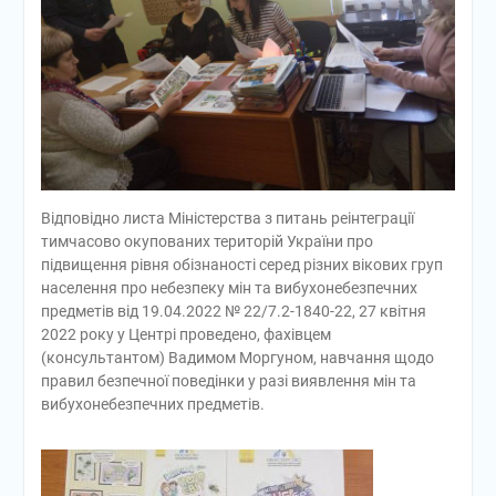
Відповідно листа Міністерства з питань реінтеграції
тимчасово окупованих територій України про
підвищення рівня обізнаності серед різних вікових груп
населення про небезпеку мін та вибухонебезпечних
предметів від 19.04.2022 № 22/7.2-1840-22, 27 квітня
2022 року у Центрі проведено, фахівцем
(консультантом) Вадимом Моргуном, навчання щодо
правил безпечної поведінки у разі виявлення мін та
вибухонебезпечних предметів.