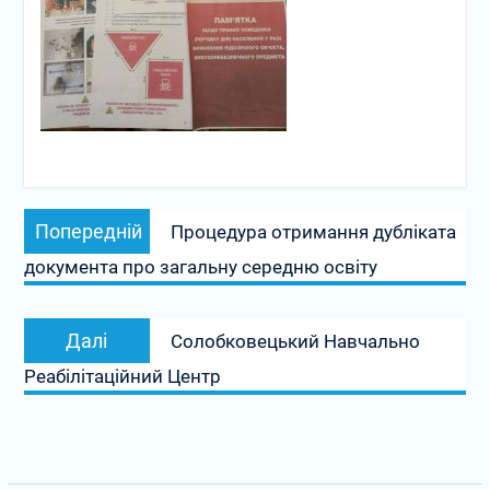
Навігація
Попередній
Попередній
Процедура отримання дубліката
записів
запис:
документа про загальну середню освіту
Наступний
Далі
Солобковецький Навчально
запис:
Реабілітаційний Центр