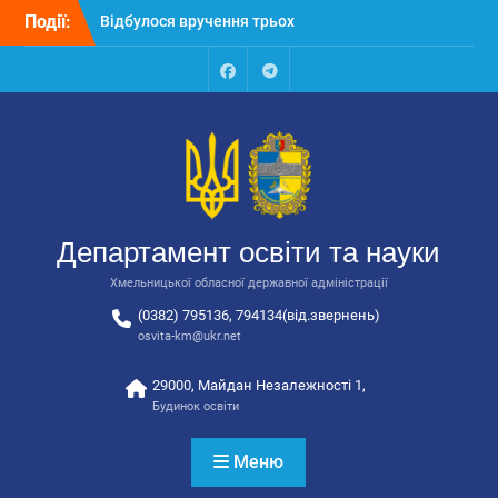
Перейти
Події:
автобусів для потреб
до
закладів освіти
вмісту
Відбулося засідання
колегії Департаменту
Facebook
Talegram
освіти та науки обласної
державної адміністрації
Відбулась обласна
нарада для
відповідальних за
національно-патріотичне
Департамент освіти та науки
виховання
Хмельницької обласної державної адміністрації
(0382) 795136, 794134(від.звернень)
osvita-km@ukr.net
29000, Майдан Незалежності 1,
Будинок освіти
Меню