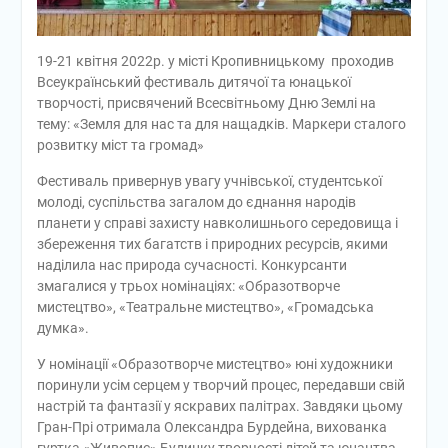
19-21 квітня 2022р. у місті Кропивницькому проходив
Всеукраїнський фестиваль дитячої та юнацької
творчості, присвячений Всесвітньому Дню Землі на
тему: «Земля для нас та для нащадків. Маркери сталого
розвитку міст та громад»
Фестиваль привернув увагу учнівської, студентської
молоді, суспільства загалом до єднання народів
планети у справі захисту навколишнього середовища і
збереження тих багатств і природних ресурсів, якими
наділила нас природа сучасності. Конкурсанти
змагалися у трьох номінаціях: «Образотворче
мистецтво», «Театральне мистецтво», «Громадська
думка».
У номінації «Образотворче мистецтво» юні художники
поринули усім серцем у творчий процес, передавши свій
настрій та фантазії у яскравих палітрах. Завдяки цьому
Гран-Прі отримала Олександра Бурдейна, вихованка
гуртка «Живопис» Будинку творчості дітей та юнацтва