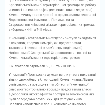
Красилівської міської територіальної громади, за роботу
«Екологічна катастрофа» (керівник Галина Федотова).
Хмельниччину також достойно представляли вихованці
Деражнянської, Кам’янець-Подільської та
Старокостянтинівської міських територіальних громад,
виборовши 4-ІІ та 7-ІІІ місць.
У номінації «Театральне мистецтво» виступи складалися
з яскравих, творчих номерів, які представляли
талановиті вихованці із Кам’янець-Подільської,
Нетішинської, Славутської, Старокостянтинівської та
Хмельницької міських територіальних громад.
Юні театрали отримали 5-І, 1-ІІ та 7-ІІІ місць.
У номінації «Громадська думка» взяли участь вихованці
тільки двох областей, господарі і Хмельничани. Лідери
учнівського самоврядування області з Гуменецької
сільської територіальної громади представили власні
відеоролики, інфографіку та постери за темою сесій, які
були попередньо оголошенні для усіх учасників.
Завдяки наполегливій праці, неймовірно цікавому