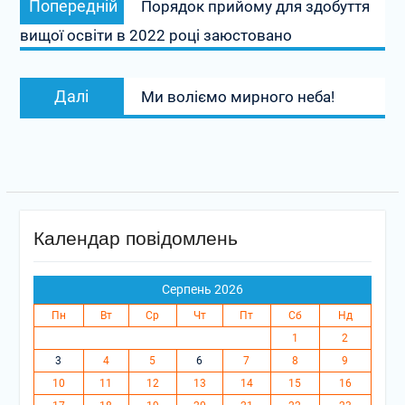
Попередній
Порядок прийому для здобуття
записів
запис:
вищої освіти в 2022 році заюстовано
Наступний
Далі
Ми воліємо мирного неба!
запис:
Календар повідомлень
Серпень 2026
Пн
Вт
Ср
Чт
Пт
Сб
Нд
1
2
3
4
5
6
7
8
9
10
11
12
13
14
15
16