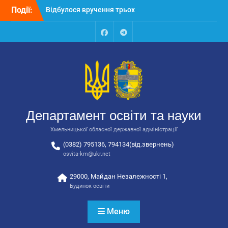
Перейти
Події:
Відбулося засідання
до
колегії Департаменту
вмісту
освіти та науки обласної
державної адміністрації
Facebook
Talegram
Відбулась обласна
нарада для
відповідальних за
національно-патріотичне
виховання
Відбулося вручення трьох
Департамент освіти та науки
автобусів для потреб
закладів освіти
Хмельницької обласної державної адміністрації
(0382) 795136, 794134(від.звернень)
osvita-km@ukr.net
29000, Майдан Незалежності 1,
Будинок освіти
Меню