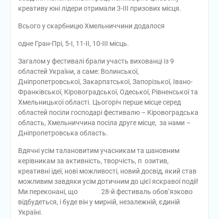
креативу юні лідери отримали 3-ІІІ призових місця.
Всього у скарбницю Хмельниччини додалося
одне Гран-Прі, 5-І, 11-ІІ, 10-ІІІ місць.
Загалом у фестивалі брали участь вихованці із 9
областей України, а саме: Волинської,
Дніпропетровської, Закарпатської, Запорізької, Івано-
Франківської, Кіровоградської, Одеської, Рівненської та
Хмельницької області. Цьогоріч перше місце серед
областей посіли господарі фестивалю – Кіровоградська
область, Хмельниччина посіла друге місце, за нами –
Дніпропетровська область.
Вдячні усім талановитим учасникам та шановним
керівникам за активність, творчість, п озитив,
креативні ідеї, нові можливості, новий досвід, який став
можливим завдяки усім дотичним до цієї яскравої події!
Ми переконані, що 28-й фестиваль обов‘язково
відбудеться, і буде він у мирній, незалежній, єдиній
Україні.