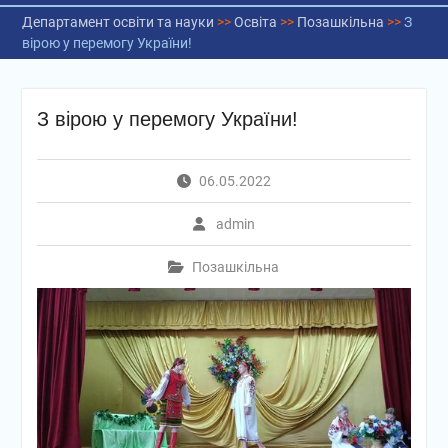
Департамент освіти та науки
>>
Освіта
>>
Позашкільна
>>
З
вірою у перемогу України!
З вірою у перемогу України!
06.05.2022
admin
Позашкільна