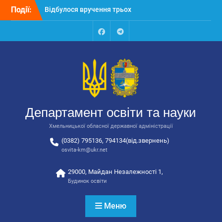
Перейти
Події:
Відбулося вручення трьох
до
автобусів для потреб
вмісту
закладів освіти
Відбулося засідання
Facebook
Talegram
колегії Департаменту
освіти та науки обласної
державної адміністрації
Відбулась обласна
нарада для
відповідальних за
Департамент освіти та науки
національно-патріотичне
виховання
Хмельницької обласної державної адміністрації
(0382) 795136, 794134(від.звернень)
osvita-km@ukr.net
29000, Майдан Незалежності 1,
Будинок освіти
Меню