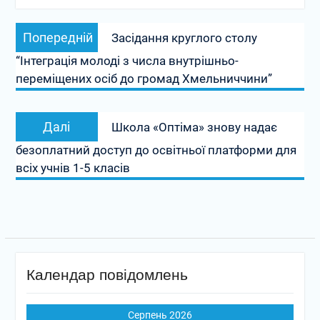
Навігація
Попередній
Попередній
Засідання круглого столу
записів
запис:
“Інтеграція молоді з числа внутрішньо-
переміщених осіб до громад Хмельниччини”
Наступний
Далі
Школа «Оптіма» знову надає
запис:
безоплатний доступ до освітньої платформи для
всіх учнів 1-5 класів
Календар повідомлень
Серпень 2026