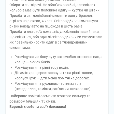
Обирати світлі речі. Не обов’язково білі, але світлих
кольорів має бути половина одягу — куртка чи штани.
Придбати світловідбивні елементи одягу: браслет,
стрічка на рюкзак, жилет. Світловідбивачі зменшують
ризик наїзду авто на пішохода в шість разів.
Придбати для своїх домашніх улюбленців нашийники,
що світяться, або одяг зі світловідбивними елементами.
Як правильно носити одяг зі світловідбивними
елементами:
Розміщувати з боку руху автомобіля стосовно вас, а
краще — з обох боків.
Розміщувати на рівні зору водія.
Дітям їх краще розташовувати на рівні голови,
корпусу і рук — діти менш помітні на дорогах.
Розміщувати на рухливих частинах тіла
(передпліччя, гомілки, зап’ястки, щиколотки).
Найкраще помітні елементи жовтого кольору та
розміром більш як 15 см кв.
Бережіть себе та своїх близьких!