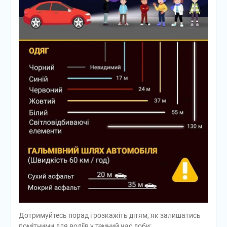
Дотримуйтесь порад і розкажіть дітям, як залишатись
помітними для водіїв у темний час доби: