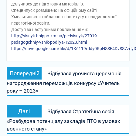
долучився до підготовки матеріалів.
Спецвипуск розміщено на офіційному сайті
Хмельницького обласного інституту післядипломної
педагогічної освіти.
Доступ за наступними покликаннями:
http://visnyk.hoippo.km.ua/pedvisnyk/27019-
pedagogchniy-vsnik-podllya-12023.html
https://drive.google.com/file/d/1K6119rtldy0RpNSSE4DvSS7zrly
Навігація
Попередній
Попередній
Відбулася урочиста церемонія
записів
запис:
нагородження переможців конкурсу «Учитель
року – 2023»
Наступний
Далі
Відбулася Стратегічна сесія
запис:
«Розбудова потенціалу закладів ПТО в умовах
воєнного стану»