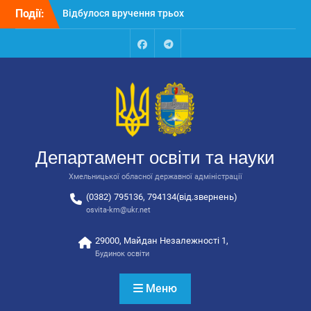
Перейти
Відбулося вручення трьох
Події:
до
автобусів для потреб
вмісту
закладів освіти
Відбулося засідання
Facebook
Talegram
колегії Департаменту
освіти та науки обласної
державної адміністрації
Відбулась обласна
нарада для
відповідальних за
Департамент освіти та науки
національно-патріотичне
виховання
Хмельницької обласної державної адміністрації
(0382) 795136, 794134(від.звернень)
osvita-km@ukr.net
29000, Майдан Незалежності 1,
Будинок освіти
Меню