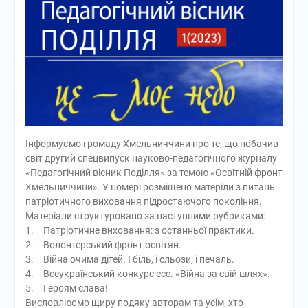
Інформуємо громаду Хмельниччини про те, що побачив
світ другий спецвипуск науково-педагогічного журналу
«Педагогічний вісник Поділля» за темою «Освітній фронт
Хмельниччини». У номері розміщено матеріли з питань
патріотичного виховання підростаючого покоління.
Матеріали структуровано за наступними рубриками:
1. Патріотичне виховання: з останньої практики.
2. Волонтерський фронт освітян.
3. Війна очима дітей. І біль, і сльози, і печаль.
4. Всеукраїнський конкурс есе. «Війна за свій шлях».
5. Героям слава!
Висловлюємо щиру подяку авторам та усім, хто