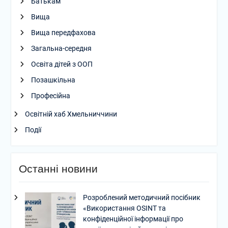
Батькам
Вища
Вища передфахова
Загальна-середня
Освіта дітей з ООП
Позашкільна
Професійна
Освітній хаб Хмельниччини
Події
Останні новини
Розроблений методичний посібник
«Використання OSINT та
конфіденційної інформації про