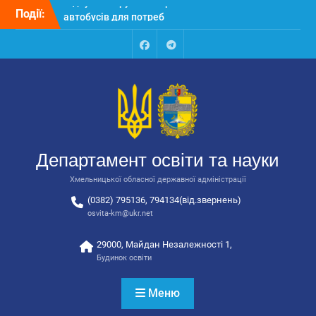
Перейти
Події:
Відбулося засідання
до
колегії Департаменту
вмісту
освіти та науки обласної
державної адміністрації
Facebook
Talegram
Відбулась обласна
нарада для
відповідальних за
національно-патріотичне
виховання
Відбулося вручення трьох
Департамент освіти та науки
автобусів для потреб
закладів освіти
Хмельницької обласної державної адміністрації
(0382) 795136, 794134(від.звернень)
osvita-km@ukr.net
29000, Майдан Незалежності 1,
Будинок освіти
Меню