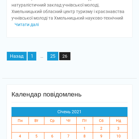
натуралістичний заклад учнівської молоді,
Хмельницький обласний центр туризму і краєзнавства
учнівської молоді та Хмельницький науково-технічний
Читати далі
Пагінація
Назад
1
25
…
26
записів
Календар повідомлень
Січень 2021
Пн
Вт
Ср
Чт
Пт
Сб
Нд
1
2
3
4
5
6
7
8
9
10