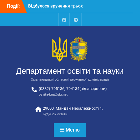
закладів освіти
Перейти
Події:
Відбулося засідання
до
колегії Департаменту
вмісту
освіти та науки обласної
Facebook
Talegram
державної адміністрації
Відбулась обласна
нарада для
відповідальних за
національно-патріотичне
виховання
Департамент освіти та науки
Хмельницької обласної державної адміністрації
(0382) 795136, 794134(від.звернень)
osvita-km@ukr.net
29000, Майдан Незалежності 1,
Будинок освіти
Меню