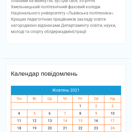
планами на майбутнє зустрів своє 55-річчя
Хмельницький політехнічний фаховий коледж
Національного університету «Львівська політехніка».
Кращих педагогічних працівників закладу освіти
нагороджено відзнаками Департаменту освіти, науки,
молоді та спорту облдержадміністрації
Календар повідомлень
Жовтень 2021
Пн
Вт
Ср
Чт
Пт
Сб
Нд
1
2
3
4
5
6
7
8
9
10
11
12
13
14
15
16
17
18
19
20
21
22
23
24