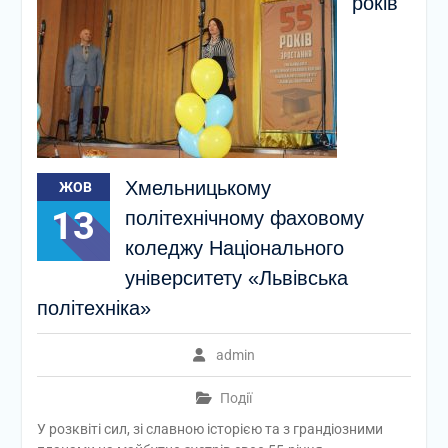
років
Хмельницькому
ЖОВ
13
політехнічному фаховому
коледжу Національного
університету «Львівська
політехніка»
admin
Події
У розквіті сил, зі славною історією та з грандіозними