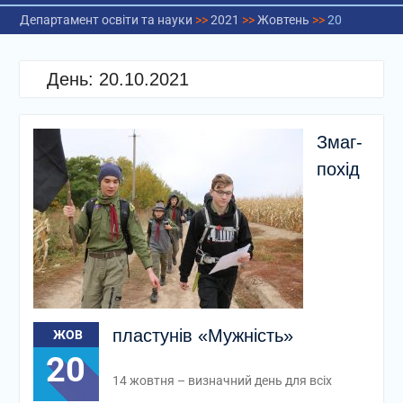
Департамент освіти та науки
>>
2021
>>
Жовтень
>>
20
День:
20.10.2021
Змаг-
похід
пластунів «Мужність»
ЖОВ
20
14 жовтня – визначний день для всіх