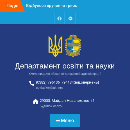
Перейти
Події:
Відбулося вручення трьох
до
автобусів для потреб
вмісту
закладів освіти
Відбулося засідання
Facebook
Talegram
колегії Департаменту
освіти та науки обласної
державної адміністрації
Відбулась обласна
нарада для
відповідальних за
Департамент освіти та науки
національно-патріотичне
виховання
Хмельницької обласної державної адміністрації
(0382) 795136, 794134(від.звернень)
osvita-km@ukr.net
29000, Майдан Незалежності 1,
Будинок освіти
Меню