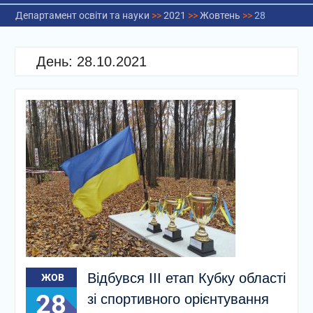
Департамент освіти та науки
>>
2021
>>
Жовтень
>>
28
День:
28.10.2021
Відбувся ІІІ етап Кубку області
ЖОВ
28
зі спортивного орієнтування