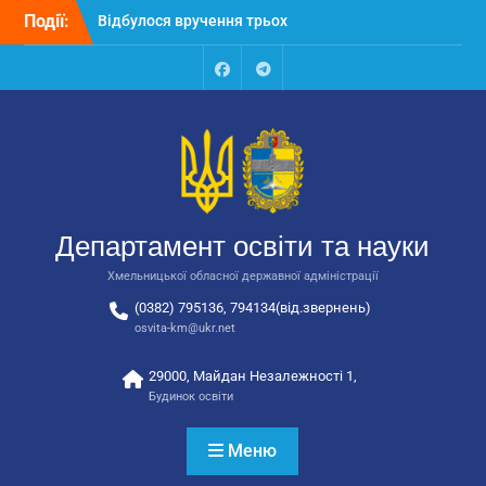
Перейти
Відбулося вручення трьох
Події:
до
автобусів для потреб
вмісту
закладів освіти
Відбулося засідання
Facebook
Talegram
колегії Департаменту
освіти та науки обласної
державної адміністрації
Відбулась обласна
нарада для
відповідальних за
Департамент освіти та науки
національно-патріотичне
виховання
Хмельницької обласної державної адміністрації
(0382) 795136, 794134(від.звернень)
osvita-km@ukr.net
29000, Майдан Незалежності 1,
Будинок освіти
Меню