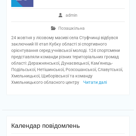
admin
Позашкільна
24 жовтня у лісовому масиві села Стуфчинці відбувся
заключний ІІІ етап Кубку області зі спортивного
орієнтування серед учнівської молоді. 124 спортсмени
представляли команди різних територіальних громад
області: Деражнянської, Дунаєвецької, Кам’янець-
Подільської, Нетішинської, Розсошанської, Славутської,
Хмельницької, Щиборівської та команду
Хмельницького обласного центру
Читати далі
Календар повідомлень