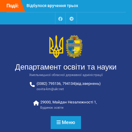
Перейти
Події:
автобусів для потреб
до
закладів освіти
вмісту
Відбулося засідання
колегії Департаменту
Facebook
Talegram
освіти та науки обласної
державної адміністрації
Відбулась обласна
нарада для
відповідальних за
національно-патріотичне
Департамент освіти та науки
виховання
Хмельницької обласної державної адміністрації
(0382) 795136, 794134(від.звернень)
osvita-km@ukr.net
29000, Майдан Незалежності 1,
Будинок освіти
Меню