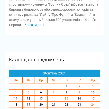
спортивному комплексі “Горний Орел” вібувся чемпіонат
Європи з бойового самбо серед дорослих, юніорів та
юнаків, у розділах “Лайт”, “Про-Фулл” та “Класичне”, в
якому взяли участь близько 500 участників з 14 країн
Європи.
Читати далі
Календар повідомлень
Жовтень 2021
Пн
Вт
Ср
Чт
Пт
Сб
Нд
1
2
3
4
5
6
7
8
9
10
11
12
13
14
15
16
17
18
19
20
21
22
23
24