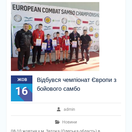
Відбувся чемпіонат Європи з
ЖОВ
16
бойового самбо
admin
Новини
08-10 жовтня у м. Затока (Одеська область) в