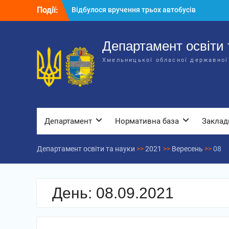
Перейти
Події:
Відбулося вручення трьох автобусів
до
для потреб закладів освіти
вмісту
Відбулося засідання колегії
Департаменту освіти та науки обласної
Департамент освіти 
державної адміністрації
Хмельницької обласної державної
Відбулась обласна нарада для
відповідальних за національно-
патріотичне виховання
Департамент
Нормативна база
Заклад
Департамент освіти та науки
>>
2021
>>
Вересень
>>
08
День:
08.09.2021