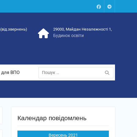
Facebook
Talegram
4(від.звернень)
29000, Майдан Незалежності 1,
Будинок освіти
Пошук:
 для ВПО
Календар повідомлень
Вересень 2021