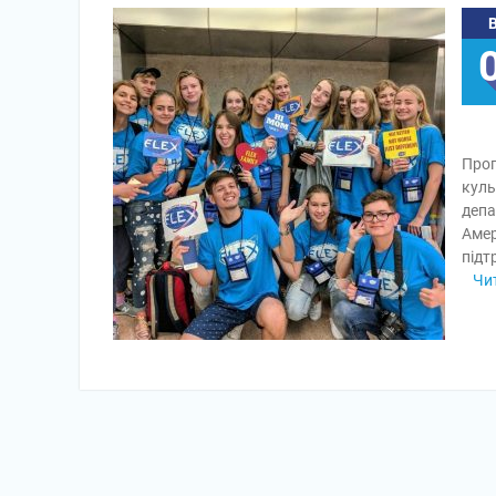
Прог
куль
депа
Амер
підт
Чи