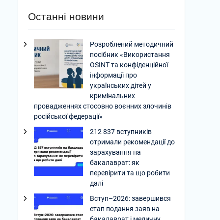
Останні новини
Розроблений методичний
посібник «Використання
OSINT та конфіденційної
інформації про
українських дітей у
кримінальних
провадженнях стосовно воєнних злочинів
російської федерації»
212 837 вступників
отримали рекомендації до
зарахування на
бакалаврат: як
перевірити та що робити
далі
Вступ–2026: завершився
етап подання заяв на
бакалаврат і медичну