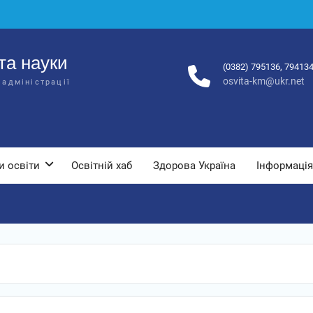
та науки
(0382) 795136, 79413
osvita-km@ukr.net
 адміністрації
и освіти
Освітній хаб
Здорова Україна
Інформація