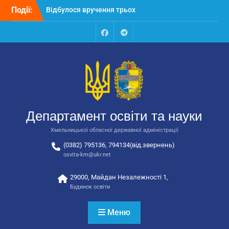
Перейти
автобусів для потреб
Події:
до
закладів освіти
вмісту
Відбулося засідання
колегії Департаменту
Facebook
Talegram
освіти та науки обласної
державної адміністрації
Відбулась обласна
нарада для
відповідальних за
національно-патріотичне
Департамент освіти та науки
виховання
Хмельницької обласної державної адміністрації
(0382) 795136, 794134(від.звернень)
osvita-km@ukr.net
29000, Майдан Незалежності 1,
Будинок освіти
Меню