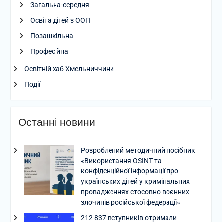
Загальна-середня
Освіта дітей з ООП
Позашкільна
Професійна
Освітній хаб Хмельниччини
Події
Останні новини
Розроблений методичний посібник
«Використання OSINT та
конфіденційної інформації про
українських дітей у кримінальних
провадженнях стосовно воєнних
злочинів російської федерації»
212 837 вступників отримали