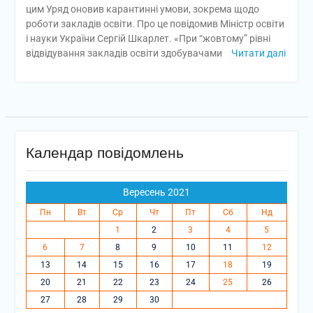
цим Уряд оновив карантинні умови, зокрема щодо
роботи закладів освіти. Про це повідомив Міністр освіти
і науки України Сергій Шкарлет. «При “жовтому” рівні
відвідування закладів освіти здобувачами
Читати далі
Календар повідомлень
Вересень 2021
Пн
Вт
Ср
Чт
Пт
Сб
Нд
1
2
3
4
5
6
7
8
9
10
11
12
13
14
15
16
17
18
19
20
21
22
23
24
25
26
27
28
29
30