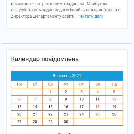
військово – патріотичним традиціям . Майбутніх
офіцерів та командно-педагогічний склад привітала в.о
директора Департаменту освіти,
Читати далі
Календар повідомлень
Вересень 2021
Пн
Вт
Ср
Чт
Пт
Сб
Нд
1
2
3
4
5
6
7
8
9
10
11
12
13
14
15
16
17
18
19
20
21
22
23
24
25
26
27
28
29
30