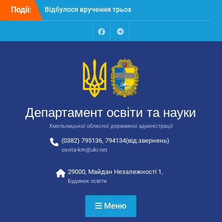
Перейти
Події:
Відбулося вручення трьох
до
автобусів для потреб
вмісту
закладів освіти
Відбулося засідання
Facebook
Talegram
колегії Департаменту
освіти та науки обласної
державної адміністрації
Відбулась обласна
нарада для
відповідальних за
Департамент освіти та науки
національно-патріотичне
виховання
Хмельницької обласної державної адміністрації
(0382) 795136, 794134(від.звернень)
osvita-km@ukr.net
29000, Майдан Незалежності 1,
Будинок освіти
Меню