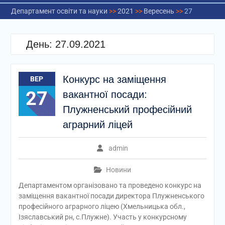
Департамент освіти та науки
>>
2021
>>
Вересень
>>
27
День:
27.09.2021
Конкурс на заміщення
ВЕР
27
вакантної посади:
Плужненський професійний
аграрний ліцей
admin
Новини
Департаментом організовано та проведено конкурс на
заміщення вакантної посади директора Плужненського
професійного аграрного ліцею (Хмельницька обл.,
Ізяславський рн, с.Плужне). Участь у конкурсному