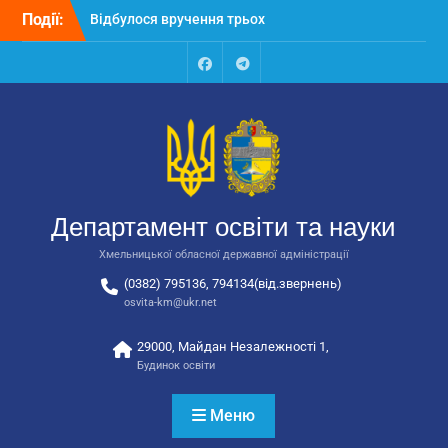
Перейти
Події:
Відбулося вручення трьох
до
автобусів для потреб
вмісту
закладів освіти
Відбулося засідання
Facebook
Talegram
колегії Департаменту
освіти та науки обласної
державної адміністрації
Відбулась обласна
нарада для
відповідальних за
Департамент освіти та науки
національно-патріотичне
виховання
Хмельницької обласної державної адміністрації
(0382) 795136, 794134(від.звернень)
osvita-km@ukr.net
29000, Майдан Незалежності 1,
Будинок освіти
Меню