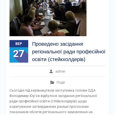
Проведено засідання
ВЕР
27
регіональної ради професійної
освіти (стейкхолдерів)
admin
Події
Сьогодні під керівництвом заступника голови ОДА
Володимир Юр’єв відбулося засідання регіональної
ради професійної освіти (стейкхолдерів) щодо
коригування затверджених раніше прогнозних
показників обсягів регіонального замовлення на