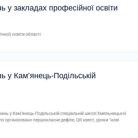
нь у закладах професійної освіти
чної) освіти області
нь у Кам’янець-Подільській
нань у Кам’янець-Подільській спеціальній школі Хмельницької
ло організовано першокласне дефіле, QR квест, уроки “нові