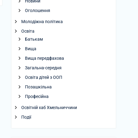
Новини
Оголошення
Молодіжна політика
Освіта
Батькам
Вища
Вища передфахова
Загальна-середня
Освіта дітей з ООП
Позашкільна
Професійна
Освітній хаб Хмельниччини
Події