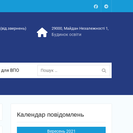
Facebook
Talegram
4(від.звернень)
29000, Майдан Незалежності 1,
Будинок освіти
Пошук:
 для ВПО
Календар повідомлень
Вересень 2021