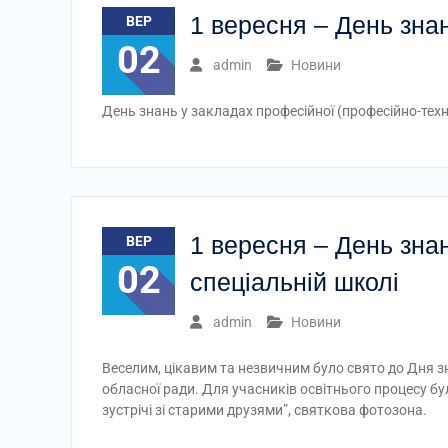
1 вересня – День зна
ВЕР
02
admin
Новини
День знань у закладах професійної (професійно-техні
1 вересня – День зна
ВЕР
02
спеціальній школі
admin
Новини
Веселим, цікавим та незвичним було свято до Дня з
обласної ради. Для учасників освітнього процесу бу
зустрічі зі старими друзями”, святкова фотозона.