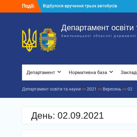
Перейти
Події:
Відбулося вручення трьох автобусів
до
для потреб закладів освіти
вмісту
Відбулося засідання колегії
Департаменту освіти та науки обласної
Департамент освіти 
державної адміністрації
Хмельницької обласної державної
Відбулась обласна нарада для
відповідальних за національно-
патріотичне виховання
Департамент
Нормативна база
Заклад
Департамент освіти та науки
>>
2021
>>
Вересень
>>
02
День:
02.09.2021