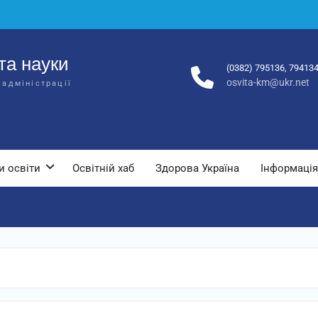
та науки
(0382) 795136, 79413
osvita-km@ukr.net
 адміністрації
и освіти
Освітній хаб
Здорова Україна
Інформація