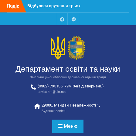
Перейти
Події:
Відбулося вручення трьох
до
автобусів для потреб
вмісту
закладів освіти
Відбулося засідання
Facebook
Talegram
колегії Департаменту
освіти та науки обласної
державної адміністрації
Відбулась обласна
нарада для
відповідальних за
Департамент освіти та науки
національно-патріотичне
виховання
Хмельницької обласної державної адміністрації
(0382) 795136, 794134(від.звернень)
osvita-km@ukr.net
29000, Майдан Незалежності 1,
Будинок освіти
Меню