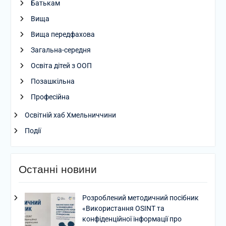
Батькам
Вища
Вища передфахова
Загальна-середня
Освіта дітей з ООП
Позашкільна
Професійна
Освітній хаб Хмельниччини
Події
Останні новини
Розроблений методичний посібник
«Використання OSINT та
конфіденційної інформації про