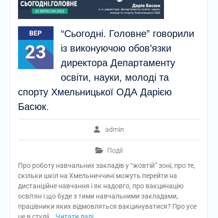
“Сьогодні. Головне” говорили
ВЕР
23
із виконуючою обов’язки
директора Департаменту
освіти, науки, молоді та
спорту Хмельницької ОДА Дарією
Басюк.
admin
Події
Про роботу навчальних закладів у “жовтій” зоні, про те,
скільки шкіл на Хмельниччині можуть перейти на
дистанційне навчання і як надовго, про вакцинацію
освітян і що буде з тими навчальними закладами,
працівники яких відмовляться вакцинуватися? Про усе
це в студії
Читати далі