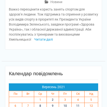
Новини
Важко переоцінити користь занять спортом для
здоров’я людини. Тож підтримка та сприяння у розвитку
усіх видів спорту в пріоритеті як Президента України
Володимира Зеленського, завдяки програмі «Здорова
Україна», так і обласної державної адміністрації. Аби
поспілкуватись з тренерами та вихованцями
Хмельницької
Читати далі
Календар повідомлень
Вересень 2021
Пн
Вт
Ср
Чт
Пт
Сб
Нд
1
2
3
4
5
6
7
8
9
10
11
12