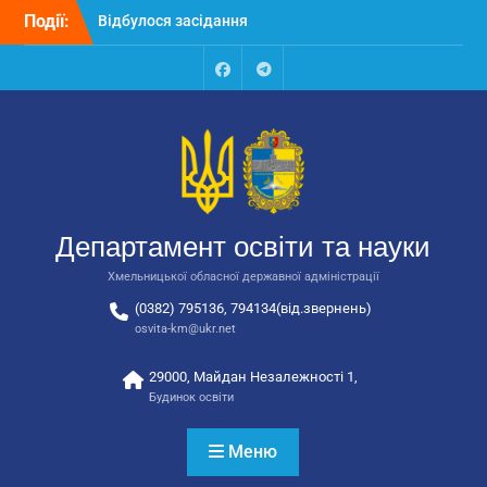
Перейти
Події:
Відбулося засідання
до
колегії Департаменту
вмісту
освіти та науки обласної
державної адміністрації
Facebook
Talegram
Відбулась обласна
нарада для
відповідальних за
національно-патріотичне
виховання
Відбулося вручення трьох
Департамент освіти та науки
автобусів для потреб
закладів освіти
Хмельницької обласної державної адміністрації
(0382) 795136, 794134(від.звернень)
osvita-km@ukr.net
29000, Майдан Незалежності 1,
Будинок освіти
Меню