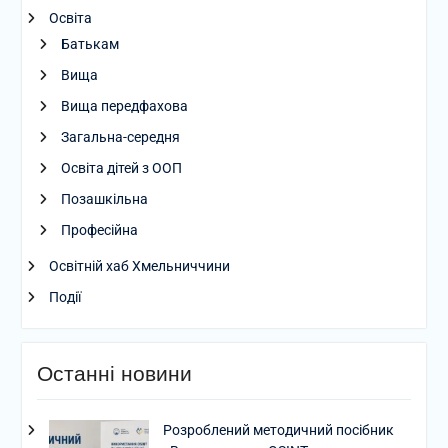
Освіта
Батькам
Вища
Вища передфахова
Загальна-середня
Освіта дітей з ООП
Позашкільна
Професійна
Освітній хаб Хмельниччини
Події
Останні новини
Розроблений методичний посібник