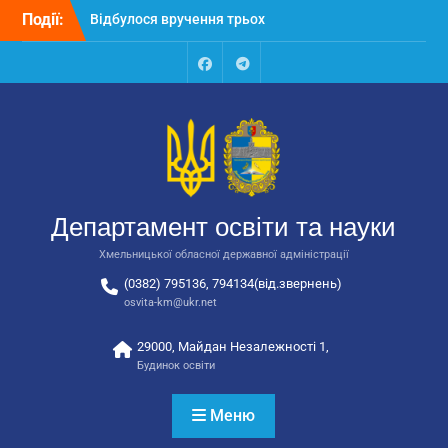
Перейти
закладів освіти
Події:
до
Відбулося засідання
вмісту
колегії Департаменту
освіти та науки обласної
Facebook
Talegram
державної адміністрації
Відбулась обласна
нарада для
відповідальних за
національно-патріотичне
виховання
Департамент освіти та науки
Хмельницької обласної державної адміністрації
(0382) 795136, 794134(від.звернень)
osvita-km@ukr.net
29000, Майдан Незалежності 1,
Будинок освіти
Меню