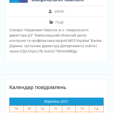
admin
Події
Спікери: Габрикевич Микола -в.о. генерального
директора ДУ “Хмельницький обласний центр
контролю та профілактики хвороб МОЗ України” Басюк
Дарина- заступник директора Департаменту освіти і
науки ОДА https://fb.watch/7WUmeMEjlg/
Календар повідомлень
Вересень 2021
Пн
Вт
Ср
Чт
Пт
Сб
Нд