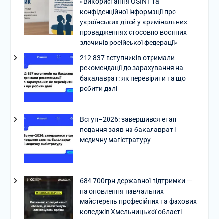
«Використання OSINT та
конфіденційної інформації про
українських дітей у кримінальних
провадженнях стосовно воєнних
злочинів російської федерації»
212 837 вступників отримали
рекомендації до зарахування на
бакалаврат: як перевірити та що
робити далі
Вступ–2026: завершився етап
подання заяв на бакалаврат і
медичну магістратуру
684 700грн державної підтримки —
на оновлення навчальних
майстерень професійних та фахових
коледжів Хмельницької області