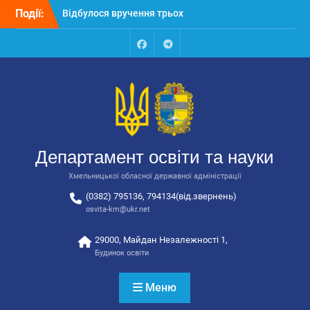
Перейти
Події:
Відбулося вручення трьох
до
автобусів для потреб
вмісту
закладів освіти
Відбулося засідання
Facebook
Talegram
колегії Департаменту
освіти та науки обласної
державної адміністрації
Відбулась обласна
нарада для
відповідальних за
Департамент освіти та науки
національно-патріотичне
виховання
Хмельницької обласної державної адміністрації
(0382) 795136, 794134(від.звернень)
osvita-km@ukr.net
29000, Майдан Незалежності 1,
Будинок освіти
Меню