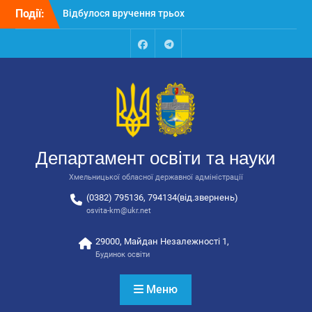
Перейти
Події:
Відбулося вручення трьох
до
автобусів для потреб
вмісту
закладів освіти
Відбулося засідання
Facebook
Talegram
колегії Департаменту
освіти та науки обласної
державної адміністрації
Відбулась обласна
нарада для
відповідальних за
Департамент освіти та науки
національно-патріотичне
виховання
Хмельницької обласної державної адміністрації
(0382) 795136, 794134(від.звернень)
osvita-km@ukr.net
29000, Майдан Незалежності 1,
Будинок освіти
Меню