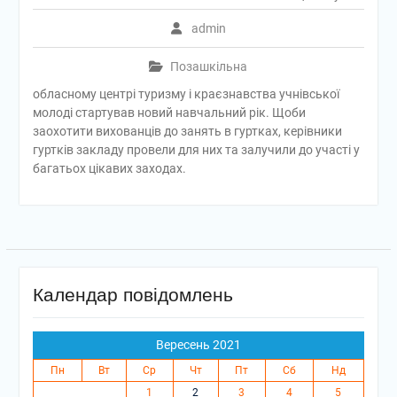
admin
Позашкільна
обласному центрі туризму і краєзнавства учнівської
молоді стартував новий навчальний рік. Щоби
заохотити вихованців до занять в гуртках, керівники
гуртків закладу провели для них та залучили до участі у
багатьох цікавих заходах.
Календар повідомлень
Вересень 2021
Пн
Вт
Ср
Чт
Пт
Сб
Нд
1
2
3
4
5