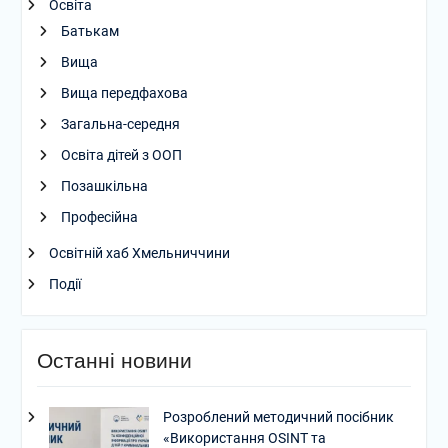
Освіта
Батькам
Вища
Вища передфахова
Загальна-середня
Освіта дітей з ООП
Позашкільна
Професійна
Освітній хаб Хмельниччини
Події
Останні новини
Розроблений методичний посібник
«Використання OSINT та