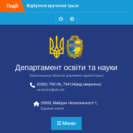
Перейти
Відбулося вручення трьох
Події:
до
автобусів для потреб
вмісту
закладів освіти
Відбулося засідання
Facebook
Talegram
колегії Департаменту
освіти та науки обласної
державної адміністрації
Відбулась обласна
нарада для
відповідальних за
Департамент освіти та науки
національно-патріотичне
виховання
Хмельницької обласної державної адміністрації
(0382) 795136, 794134(від.звернень)
osvita-km@ukr.net
29000, Майдан Незалежності 1,
Будинок освіти
Меню