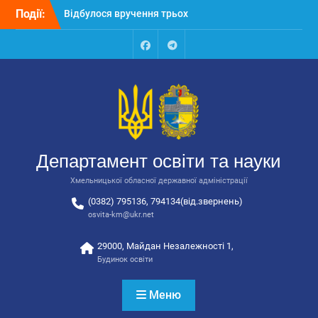
Перейти
Події:
Відбулося вручення трьох
до
автобусів для потреб
вмісту
закладів освіти
Відбулося засідання
Facebook
Talegram
колегії Департаменту
освіти та науки обласної
державної адміністрації
Відбулась обласна
нарада для
відповідальних за
Департамент освіти та науки
національно-патріотичне
виховання
Хмельницької обласної державної адміністрації
(0382) 795136, 794134(від.звернень)
osvita-km@ukr.net
29000, Майдан Незалежності 1,
Будинок освіти
Меню