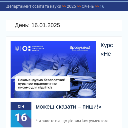
Департамент освіти та науки
>>
2025
>>
Січень
>>
16
День:
16.01.2025
Курс
«Не
можеш сказати – пиши!»
СІЧ
16
Чи знаєте ви, що дієвим інструментом