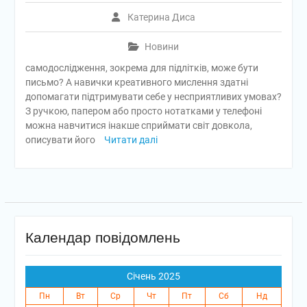
Катерина Диса
Новини
самодослідження, зокрема для підлітків, може бути
письмо? А навички креативного мислення здатні
допомагати підтримувати себе у несприятливих умовах?
З ручкою, папером або просто нотатками у телефоні
можна навчитися інакше сприймати світ довкола,
описувати його
Читати далі
Календар повідомлень
Січень 2025
Пн
Вт
Ср
Чт
Пт
Сб
Нд