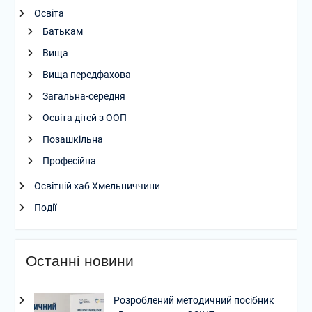
Освіта
Батькам
Вища
Вища передфахова
Загальна-середня
Освіта дітей з ООП
Позашкільна
Професійна
Освітній хаб Хмельниччини
Події
Останні новини
Розроблений методичний посібник