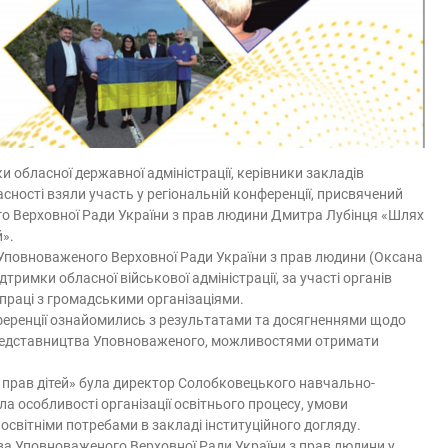
 обласної державної адміністрації, керівники закладів
асності взяли участь у регіональній конференції, присвячений
ого Верховної Ради України з прав людини Дмитра Лубінця «Шлях
й».
Уповноваженого Верховної Ради України з прав людини (Оксана
римки обласної військової адміністрації, за участі органів
праці з громадськими організаціями.
онференції ознайомились з результатами та досягненнями щодо
о представництва Уповноваженого, можливостями отримати
 прав дітей» була директор Солобковецького навчально-
а особливості організації освітнього процесу, умови
освітніми потребами в закладі інституційного догляду.
 Уповноваженого Верховної Ради України з прав людини у