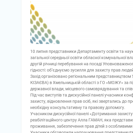
10 липня представники Департаменту освіти та науки
загальної середньої освіти обласної комунальної вл
другій річниці перебування на посаді Уповноважен
гідності: об’єднуємо зусилля для захисту прав люде
Захід організовано регіональним представництвом 
КІЗАЄВА) в Хмельницькій області з ГО «МОЖУ» за підт
державної влади, місцевого самоврядування та спів
Під час виступів та дискусійної панелі учасники к
захисту, відновлення прав осіб, які звертались д
необхідну консультативну та правову допомогу.
Учасником дискусійної панелі «Дотримання захисту
реабілітаційного центру Алла ГАМАН, яка представил
проживання, забезпечення прав дітей з особливими 
Учасники обговорили напрацювання представництва