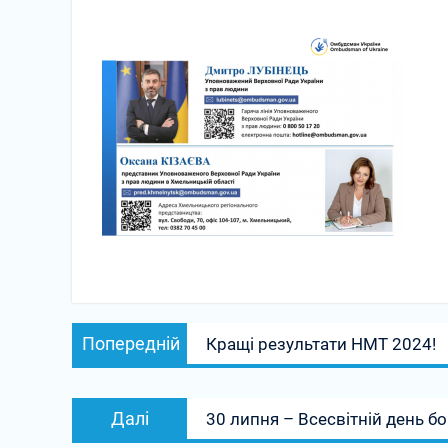
Навігація
Попередній
Попередній
Кращі результати НМТ 2024!
записів
запис:
Наступний
Далі
30 липня – Всесвітній день б
запис: