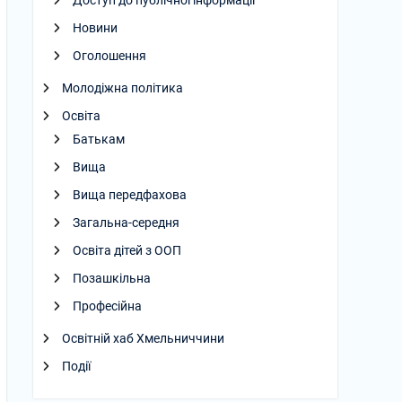
Доступ до публічної інформації
Новини
Оголошення
Молодіжна політика
Освіта
Батькам
Вища
Вища передфахова
Загальна-середня
Освіта дітей з ООП
Позашкільна
Професійна
Освітній хаб Хмельниччини
Події