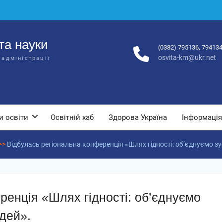
та науки
(0382) 795136, 79413
osvita-km@ukr.net
 адміністрації
и освіти
Освітній хаб
Здорова Україна
Інформація
>>
Відбулась регіональна конференція «Шлях гідності: об’єднуємо з
ренція «Шлях гідності: об’єднуємо
дей».