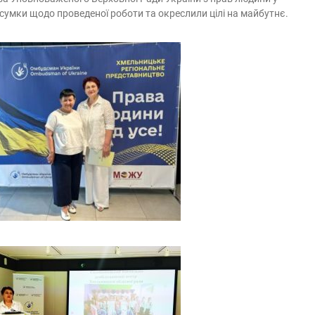
дсумки щодо проведеної роботи та окреслили цілі на майбутнє.